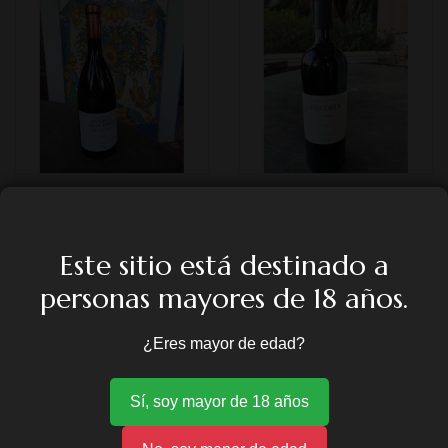
NAVAJA DE OCHKHAM
DISCORDE (CAJA DE 6
BOTELLAS)
9,68
€
Este sitio está destinado a
72,60
€
personas mayores de 18 años.
¿Eres mayor de edad?
Sí, soy mayor de 18 años