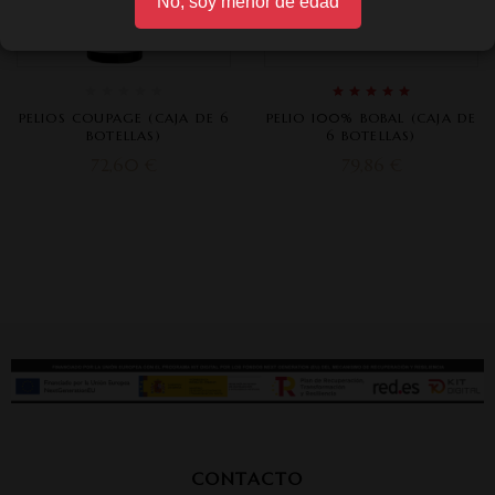
No, soy menor de edad
Rated
5.00
out
PELIOS COUPAGE (CAJA DE 6
PELIO 100% BOBAL (CAJA DE
of 5
BOTELLAS)
6 BOTELLAS)
72,60
€
79,86
€
CONTACTO