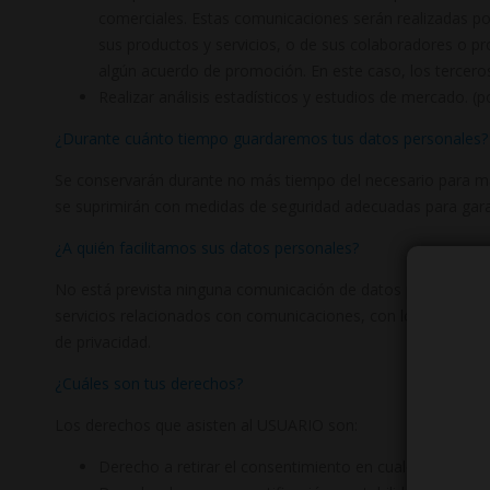
comerciales. Estas comunicaciones serán realizadas po
sus productos y servicios, o de sus colaboradores o p
algún acuerdo de promoción. En este caso, los tercero
Realizar análisis estadísticos y estudios de mercado. (po
¿Durante cuánto tiempo guardaremos tus datos personales?
Se conservarán durante no más tiempo del necesario para mant
se suprimirán con medidas de seguridad adecuadas para garan
¿A quién facilitamos sus datos personales?
No está prevista ninguna comunicación de datos personales a 
servicios relacionados con comunicaciones, con los cuales e
de privacidad.
¿Cuáles son tus derechos?
Los derechos que asisten al USUARIO son:
Derecho a retirar el consentimiento en cualquier mome