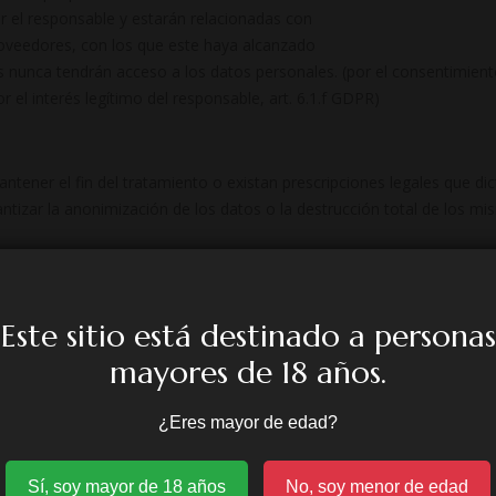
r el responsable y estarán relacionadas con
roveedores, con los que este haya alcanzado
s nunca tendrán acceso a los datos personales. (por el consentimient
r el interés legítimo del responsable, art. 6.1.f GDPR)
ener el fin del tratamiento o existan prescripciones legales que di
tizar la anonimización de los datos o la destrucción total de los mi
terceros salvo, si fuese necesario para el desarrollo y ejecución de 
l RESPONSABLE tiene suscritos los contratos de confidencialidad y de
Este sitio está destinado a personas
mayores de 18 años.
¿Eres mayor de edad?
nto.
Sí, soy mayor de 18 años
No, soy menor de edad