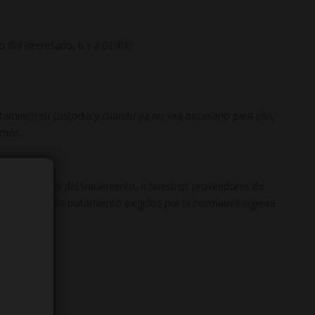
o del interesado, 6.1.a GDPR)
ctaminen su custodia y cuando ya no sea necesario para ello,
smos.
las finalidades del tratamiento, a nuestros proveedores de
 encargado de tratamiento exigidos por la normativa vigente