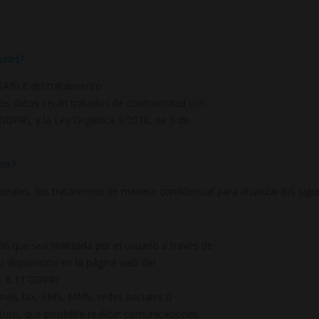
nales?
ABLE del tratamiento
tos datos serán tratados de conformidad con
(GDPR), y la Ley Orgánica 3/2018, de 5 de
mos?
ales, los trataremos de manera confidencial para alcanzar los sigui
ón que sea realizada por el usuario a través de
 disposición en la página web del
t. 6.1.f GDPR)
mail, fax, SMS, MMS, redes sociales o
turo, que posibilite realizar comunicaciones