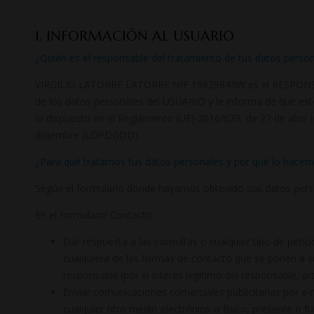
1. INFORMACIÓN AL USUARIO
¿Quién es el responsable del tratamiento de tus datos perso
VIRGILIO LATORRE LATORRE NIF 19829843W es el RESPONS
de los datos personales del USUARIO y le informa de que es
lo dispuesto en el Reglamento (UE) 2016/679, de 27 de abril 
diciembre (LOPDGDD).
¿Para qué tratamos tus datos personales y por qué lo hace
Según el formulario donde hayamos obtenido sus datos person
En el formulario Contacto
Dar respuesta a las consultas o cualquier tipo de petici
cualquiera de las formas de contacto que se ponen a su
responsable.(por el interés legítimo del responsable, ar
Enviar comunicaciones comerciales publicitarias por e-
cualquier otro medio electrónico o físico, presente o fu