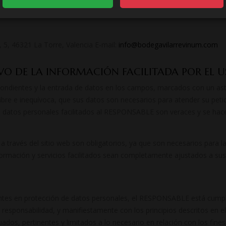
ión de sus datos, y de limitación u oposición a su tratamiento.
de control (www.aepd.es) si considera que el tratamiento no se ajust
, 46321 La Torre, Valencia E-mail:
info@bodegavilarrevinum.com
VO DE LA INFORMACIÓN FACILITADA POR EL 
ondientes y la entrada de datos en los campos, marcados con un aste
re e inequívoca, que sus datos son necesarios para atender su petició
s datos personales facilitados al RESPONSABLE son veraces y se hace
 través del sitio web son obligatorios, ya que son necesarios para l
nformación y servicios facilitados sean completamente ajustados a su
ntes en protección de datos personales, el RESPONSABLE está cumpl
esponsabilidad, y manifiestamente con los principios descritos en el
cuados, pertinentes y limitados a lo necesario en relación con los fine