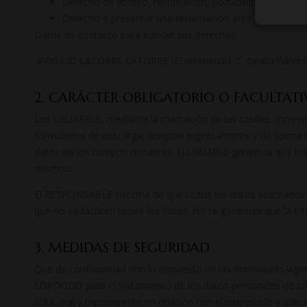
Derecho de acceso, rectificación, portabilidad y supres
Derecho a presentar una reclamación ante la autoridad 
Datos de contacto para ejercer sus derechos:
VIRGILIO LATORRE LATORRE (Ecommerce). C. Beato Gálvez, 5
2. CARÁCTER OBLIGATORIO O FACULTATI
Los USUARIOS, mediante la marcación de las casillas corresp
formularios de descarga, aceptan expresamente y de forma lib
datos en los campos restantes. El USUARIO garantiza que lo
mismos.
El RESPONSABLE informa de que todos los datos solicitados a
que no se faciliten todos los datos, no se garantiza que la i
3. MEDIDAS DE SEGURIDAD
Que de conformidad con lo dispuesto en las normativas vige
LOPDGDD para el tratamiento de los datos personales de su r
lícita, leal y transparente en relación con el interesado y ade