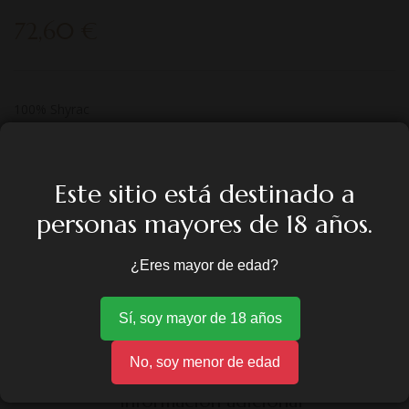
72,60
€
100% Shyrac
AÑADIR AL CARRITO
Este sitio está destinado a
personas mayores de 18 años.
COMPRAR
¿Eres mayor de edad?
Sí, soy mayor de 18 años
No, soy menor de edad
Descripción
Información adicional