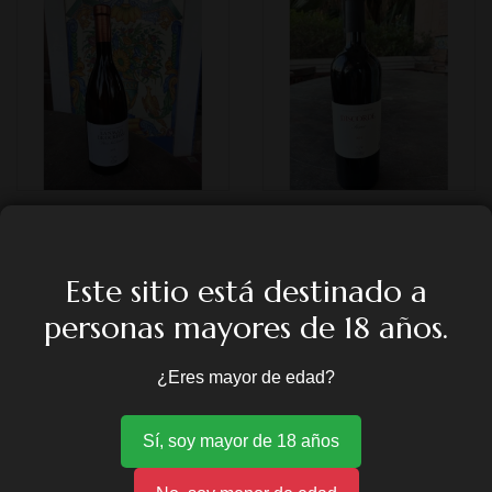
NAVAJA DE OCHKHAM
DISCORDE (CAJA DE 6
BOTELLAS)
9,68
€
Este sitio está destinado a
72,60
€
personas mayores de 18 años.
¿Eres mayor de edad?
Sí, soy mayor de 18 años