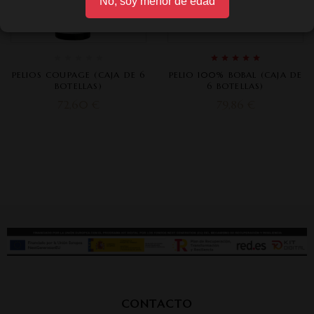
No, soy menor de edad
Rated
5.00
out
PELIOS COUPAGE (CAJA DE 6
PELIO 100% BOBAL (CAJA DE
of 5
BOTELLAS)
6 BOTELLAS)
72,60
€
79,86
€
CONTACTO