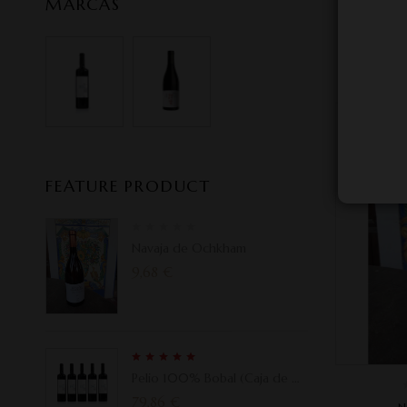
MARCAS
PELIO 100
FEATURE PRODUCT
Navaja de Ochkham
9,68
€
5.00
Rated
Pelio 100% Bobal (Caja de 6
out of 5
botellas)
79,86
€
N