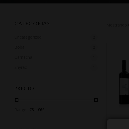
CATEGORÍAS
Mostrando t
Uncategorized
2
Bobal
2
Garnacha
1
Shyrac
1
PRECIO
Range :
€
8
- €
66