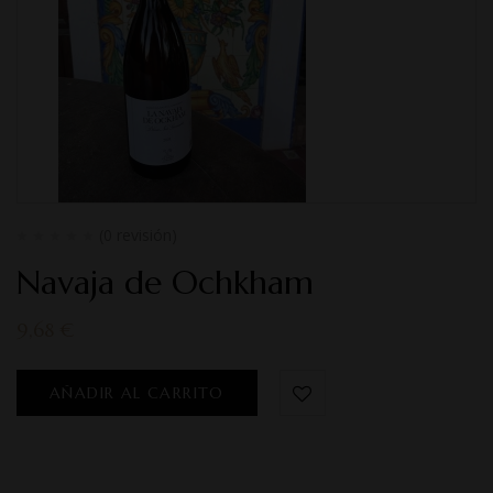
(0 revisión)
Navaja de Ochkham
9,68
€
AÑADIR AL CARRITO