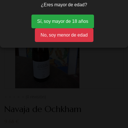
¿Eres mayor de edad?
Sí, soy mayor de 18 años
No, soy menor de edad
(0 revisión)
Navaja de Ochkham
9,68
€