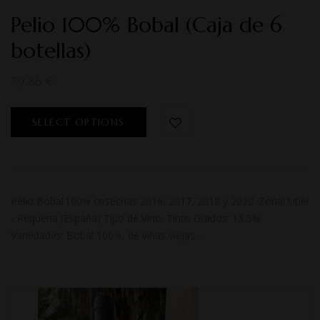
Rated
5.00
out
Pelio 100% Bobal (Caja de 6
of 5
botellas)
79,86
€
SELECT OPTIONS
Pelio Bobal 100% cosechas 2016, 2017, 2019 y 2020. Zona: Utiel
- Requena (España) Tipo de Vino: Tinto Grados: 13,5%
Variedades: Bobal 100%, de viñas viejas…