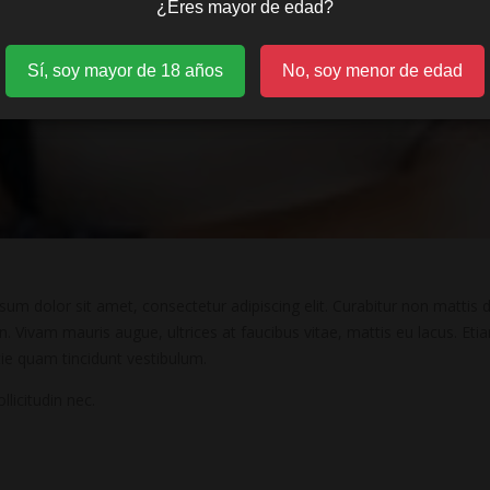
¿Eres mayor de edad?
Sí, soy mayor de 18 años
No, soy menor de edad
um dolor sit amet, consectetur adipiscing elit. Curabitur non mattis d
 Vivam mauris augue, ultrices at faucibus vitae, mattis eu lacus. Et
ie quam tincidunt vestibulum.
licitudin nec.