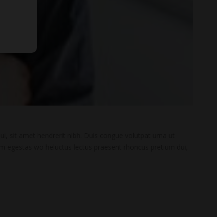
ui, sit amet hendrerit nibh. Duis congue volutpat urna ut
iam egestas wo heluctus lectus praesent rhoncus pretium dui,