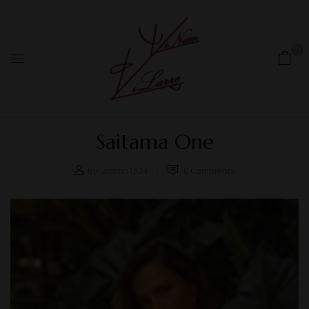
0
Saitama One
By:
admin1324
0
Comments