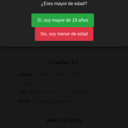
¿Eres mayor de edad?
Sí, soy mayor de 18 años
No, soy menor de edad
CONTACTO
Oficina:
C. Beato Gálvez, 5, 46321 La Torre,
Valencia
Tel:
+34 963924417 +1 2029834673
Email:
info@bodegavilarrevinum.com
LINKS LEGALES