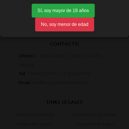
Sí, soy mayor de 18 años
No, soy menor de edad
CONTACTO
Oficina:
C. Beato Gálvez, 5, 46321 La Torre,
Valencia
Tel:
+34 963924417 +1 2029834673
Email:
info@bodegavilarrevinum.com
LINKS LEGALES
Politica de privacidad
Condiciones Generales
Politica de cookies
Resolución de litigios