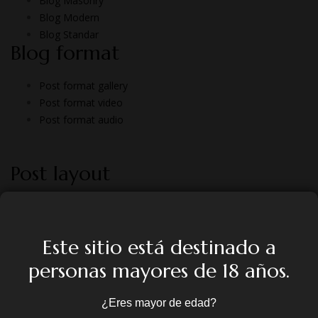
Blog Masonry
Blog Modern
Blog Standar
Blog format
Post format gallery
Post format video
Post format audio
Post layout
Sidebar
One Column
Prallax Image
Este sitio está destinado a
Simple Title
personas mayores de 18 años.
Sticky Title
¿Eres mayor de edad?