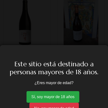
PELIOS COUPAGE (CAJA DE 6
NAVAJA DE OCHKHAM
BOTELLAS)
Este sitio está destinado a
9,68
€
72,60
€
personas mayores de 18 años.
¿Eres mayor de edad?
Sí, soy mayor de 18 años