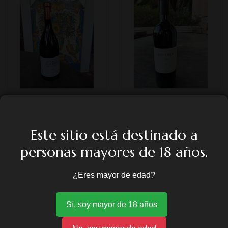
NAVAJA DE OCHKHAM
DISCORDE (CAJA DE 6
BOTELLAS)
9,68
€
Este sitio está destinado a
72,60
€
personas mayores de 18 años.
¿Eres mayor de edad?
Sí, soy mayor de 18 años