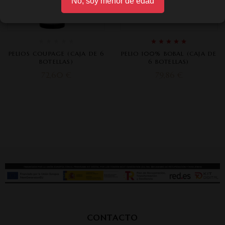
No, soy menor de edad
Rated
5.00
out
PELIOS COUPAGE (CAJA DE 6
PELIO 100% BOBAL (CAJA DE
of 5
BOTELLAS)
6 BOTELLAS)
72,60
€
79,86
€
CONTACTO