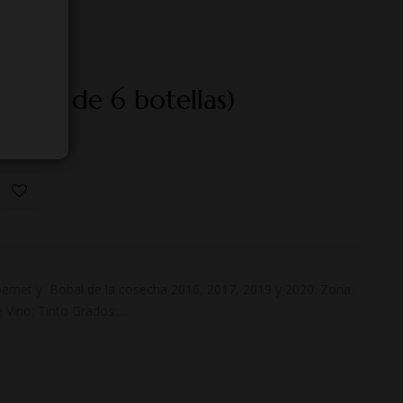
(Caja de 6 botellas)
rnet y Bobal de la cosecha 2016, 2017, 2019 y 2020. Zona:
e Vino: Tinto Grados:…