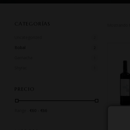
CATEGORÍAS
Mostrando t
Uncategorized
2
Bobal
2
Garnacha
1
Shyrac
1
PRECIO
Range :
€
60
- €
66