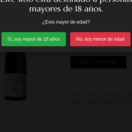
mayores de 18 años.
(0 revisión)
¿Eres mayor de edad?
PelioS Coupage 
Sí, soy mayor de 18 años
No, soy menor de edad
72,60
€
SELECT OPTIONS
PelioS Coupage 33% Syrah, Cabe
Utiel - Requena (España) Tipo d