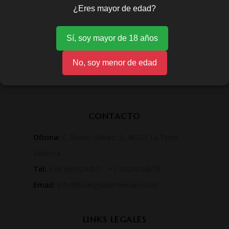
¿Eres mayor de edad?
Sí, soy mayor de 18 años
No, soy menor de edad
CONTACTO
Oficina:
C. Beato Gálvez, 5, 46321 La Torre,
Valencia
Tel:
+34 963924417 +1 2029834673
Email:
info@bodegavilarrevinum.com
LINKS LEGALES