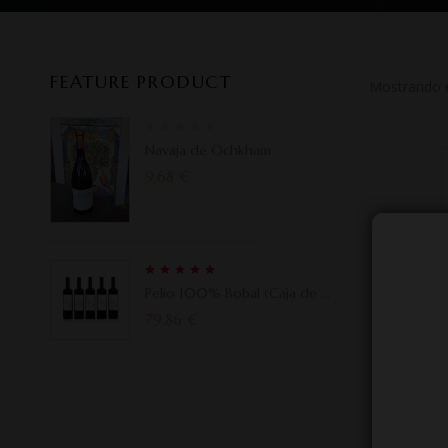
FEATURE PRODUCT
Mostrando el
Navaja de Ochkham
9,68
€
5.00
Rated
Pelio 100% Bobal (Caja de 6
out of 5
botellas)
79,86
€